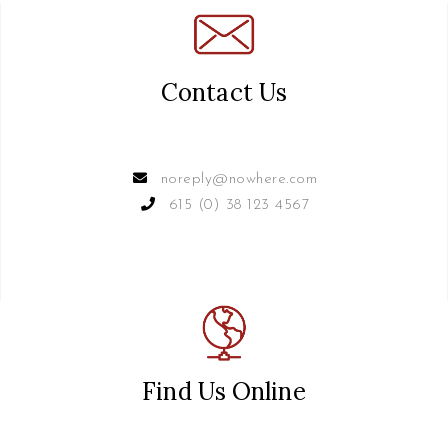
Contact Us
noreply@nowhere.com
615 (0) 38 123 4567
Find Us Online